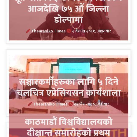
आजदेखि ७५ औं जिल्ला
डोल्पामा
Thearaniko Times
२ वैशाख २०८१, आइतबार
सञ्चारकर्मीहरुका लागि ५ दिने
चलचित्र एप्रेसियसन कार्यशाला
Thearaniko Times
२२ चैत्र २०८०, बिहीबार
काठमाडौं विश्वविद्यालयको
दीक्षान्त समारोहको प्रथम