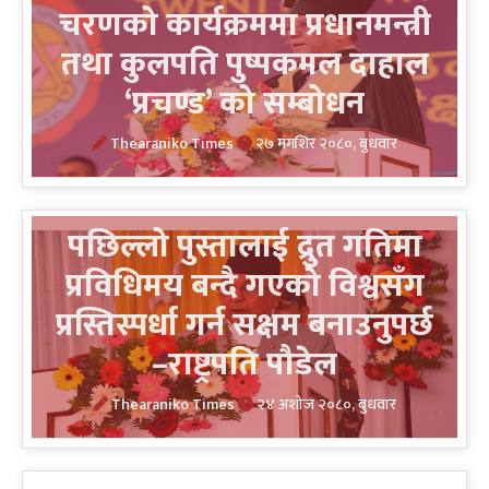
चरणको कार्यक्रममा प्रधानमन्त्री
तथा कुलपति पुष्पकमल दाहाल
‘प्रचण्ड’ को सम्बोधन
Thearaniko Times
२७ मंगशिर २०८०, बुधवार
पछिल्लो पुस्तालाई द्रुत गतिमा
प्रविधिमय बन्दै गएको विश्वसँग
प्रस्तिस्पर्धा गर्न सक्षम बनाउनुपर्छ
–राष्ट्रपति पौडेल
Thearaniko Times
२४ अशोज २०८०, बुधवार