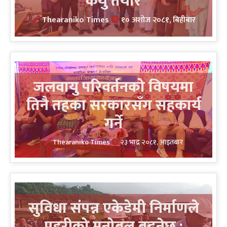
केयु तयार
Thearaniko Times
१० अशोज २०८१, बिहीबार
जलवायु परिवर्तनको विषयमा
तिनै तहका सरकारसँग सहकार्य
गर्ने
Thearaniko Times
२३ भाद्र २०८१, आइतबार
सुविधा संपन्न एकेडेमी निर्माणले
प्रहरीको मनोबल बढ्नेछ :