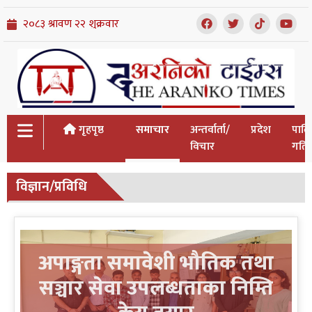
गृहपृष्ठ
समाचार
अन्तर्वार्ता/
प्रदेश
पाल
विचार
गतिव
विज्ञान/प्रविधि
अपाङ्गता समावेशी भौतिक तथा
सञ्चार सेवा उपलब्धताका निम्ति