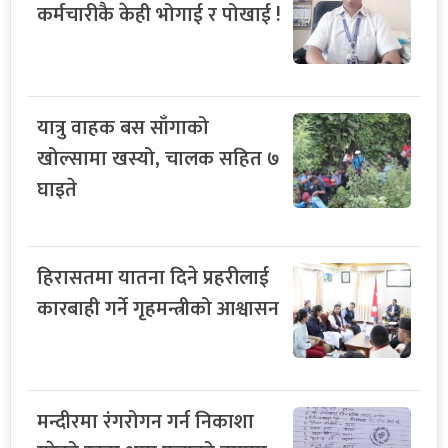
कर्मचारीकै केही भोगाई र पोखाई !
यात्रु वाहक बस साँगाको
खोल्सामा खस्यो, चालक सहित ७
घाइते
हिरासतमा यातना दिने प्रहरीलाई
कारबाही गर्ने गृहमन्त्रीको आश्वासन
मन्दीरमा रंगरोगन गर्न निकाशा