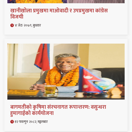
खानीखोला प्रमुखमा माओवादी र उपप्रमुखमा कांग्रेस
विजयी
४ जेठ २०७९, बुधवार
बागमतीको कृषिमा संरचनागत रूपान्तरण: वसुन्धरा
हुमागाईको कार्ययोजना
१२ फाल्गुन २०८२, मङ्गलबार