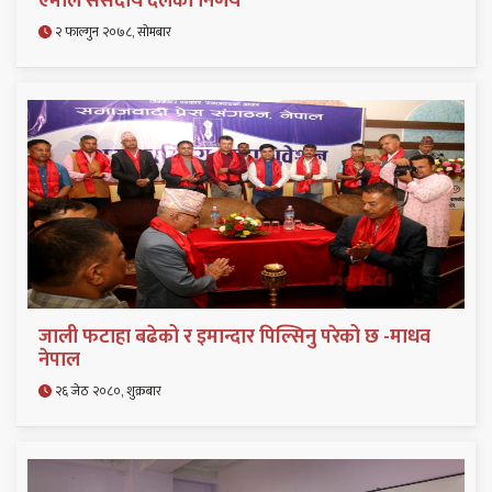
एमाले संसदीय दलको निर्णय
२ फाल्गुन २०७८, सोमबार
जाली फटाहा बढेको र इमान्दार पिल्सिनु परेको छ -माधव
नेपाल
२६ जेठ २०८०, शुक्रबार