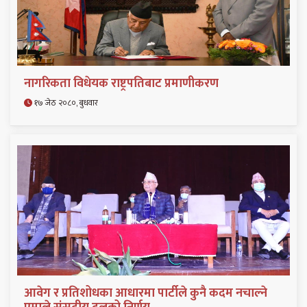
नागरिकता विधेयक राष्ट्रपतिबाट प्रमाणीकरण
१७ जेठ २०८०, बुधवार
आवेग र प्रतिशोधका आधारमा पार्टीले कुनै कदम नचाल्ने