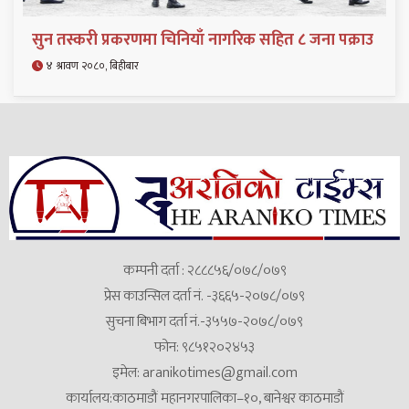
सुन तस्करी प्रकरणमा चिनियाँ नागरिक सहित ८ जना पक्राउ
४ श्रावण २०८०, बिहीबार
कम्पनी दर्ता : २८८८५६/०७८/०७९
प्रेस काउन्सिल दर्ता नं. -३६६५-२०७८/०७९
सुचना बिभाग दर्ता नं.-३५५७-२०७८/०७९
फोन: ९८५१२०२४५३
इमेल:
aranikotimes@gmail.com
कार्यालय:काठमाडौं महानगरपालिका–१०, बानेश्वर काठमाडौं