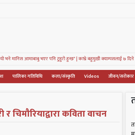
ु भएर पनि टुहुरो हुन्छ" |
काभ्रे बहुमुखी क्याम्पसलाई ७ दिने अल्टिमेटम, संघर्ष समित
देश
पालिका गतिविधि
कला/संस्कृति
Videos
जीवन/सरोकार
ी र चिमौरियाद्वारा कविता वाचन
त
म