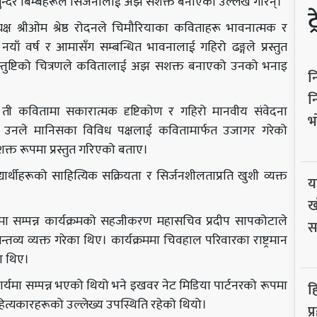
न्दर बिम्बहरूले सिर्जनालाई अझ सशक्त बनाएको उल्लेख गरिन्।
ट
क्ष श्रीओम श्रेष्ठ रोदनले चिमौरियाका कविताहरू भावनात्मक र
ाँ वर्ष र आमासँग सम्बन्धित भावनालाई गहिरो ढङ्गले प्रस्तुत
तुष्टिको चित्रणले कवितालाई अझ सशक्त बनाएको उनको भनाइ
न
न
 ती कवितामा सकारात्मक दृष्टिकोण र गहिरो मानवीय संवेदना
भ
 उनले मानिसका विविध पक्षलाई कवितामार्फत उजागर गरेको
क्त रूपमा प्रस्तुत गरिएको बताए।
द्यार्थीहरूको साहित्यिक सक्रियता र सिर्जनशीलताप्रति खुशी व्यक्त
य
ख
ामा सम्पन्न कार्यक्रमको सहजीकरण महासचिव प्रदीप सापकोटाले
स
न्तव्य व्यक्त गरेका थिए। कार्यक्रममा चिवहाल परिवारका राष्ट्रमान
ा थिए।
्यमा सम्पन्न भएको थियो भने इखवर नेट मिडिया पार्टनरको रूपमा
ह
ाहित्यकारहरूको उल्लेख्य उपस्थिति रहेको थियो।
प