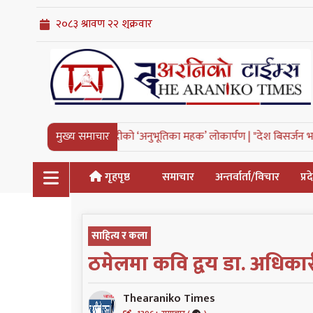
तारा सुवेदीको ‘अनुभूतिका महक’ लोकार्पण |
मुख्य समाचार
"देश बिसर्जन भयो भने मानिस आमाबाब
गृहपृष्ठ
समाचार
अन्तर्वार्ता/विचार
प्र
साहित्य र कला
ठमेलमा कवि द्वय डा. अधिकार
Thearaniko Times