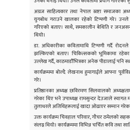
उनको भनाइ थियो। उनले कवितामा प्रयोग गरिएका सु
अग्रज साहित्यकार तथा नेपाल स्रष्टा समाजका अध्य
युगबोध गराउने खालका रहेको टिप्पणी गरे। उनले नय
गरिएको बताए। साथै, समकालीन बेथिति र जनअसन्
थियो।
डा. अधिकारीका कवितामाथि टिप्पणी गर्दै रोदनले
झल्किएको बताए। चिकित्सकको भूमिकामा रहेका
उल्लेख गर्दै, काठमाडौँभित्रका अनेक पीडालाई पनि सश
कार्यक्रममा बोल्दै लेखनाथ हुमागाईंले आफ्ना पूर्ववि
गरे।
प्रतिष्ठानका अध्यक्ष छविरमण सिलवालको अध्यक्षत
गरेका थिए भने उपाध्यक्ष रामसुन्दर देउजाले स्वागत म
तुलाधरले अतिथिहरूलाई खादा ओढाएर सम्मान गरेक
उक्त कार्यक्रम चिवहाल परिवार, गौचर ठमेलको सहकार
संलग्न थियो। कार्यक्रममा विभिन्न चर्चित कवि तथा स