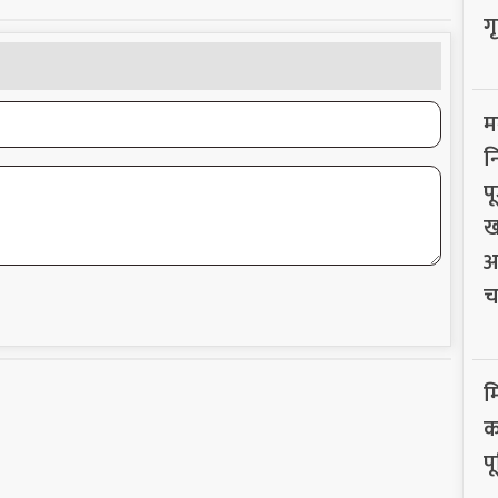
ग
म
न
प
ख
अ
च
म
क
प