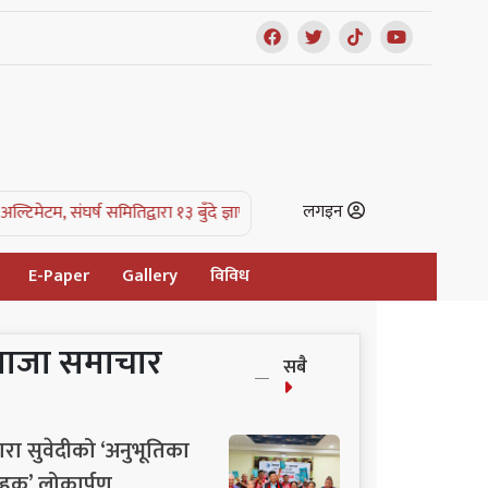
लगइन
िद्वारा १३ बुँदे ज्ञापनपत्र |
काभ्रे क्याम्पसविरुद्ध स्थानीयको संघर्ष समिति गठन, ज्
E-Paper
Gallery
विविध
ताजा समाचार
सबै
ारा सुवेदीको ‘अनुभूतिका
हक’ लोकार्पण