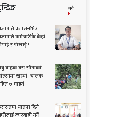
्रेन्डिङ
सबै
िजामति प्रशासनभित्र
िजामति कर्मचारीकै केही
ोगाई र पोखाई !
ात्रु वाहक बस साँगाको
ोल्सामा खस्यो, चालक
हित ७ घाइते
िरासतमा यातना दिने
्रहरीलाई कारबाही गर्ने