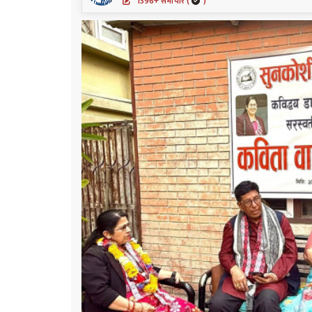
1396+ समाचार (
)