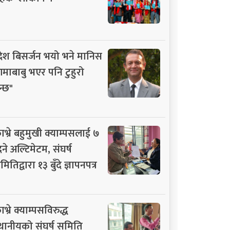
देश बिसर्जन भयो भने मानिस
माबाबु भएर पनि टुहुरो
न्छ"
ाभ्रे बहुमुखी क्याम्पसलाई ७
िने अल्टिमेटम, संघर्ष
ितिद्वारा १३ बुँदे ज्ञापनपत्र
भ्रे क्याम्पसविरुद्ध
्थानीयको संघर्ष समिति