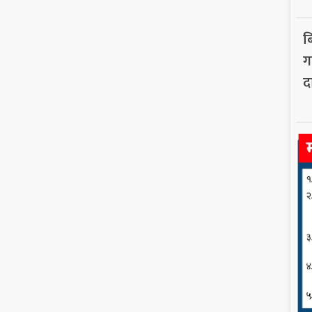
ब
गर
द