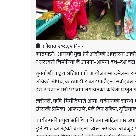
५ वैशाख २०८३, शनिबार
काठमाडौँ। आमाको मुख हेर्ने औंसीको अवसरमा आयो
र सरस्वती चिमौरिया ले आफ्ना–आफ्ना दश–दश वटा
सुनकोशी वाङ्मय प्रतिष्ठानको आयोजनामा ठमेलमा सम्प
लोग्नेको श्रीपेच, काठमाडौँ र काठमाडौंहरू, सर्वाइवल 
डेरा र उप्रान्त मेरो भगवान लगायतका कविता प्रस्तुत ग
त्यसैगरी, कवि चिमौरियाले आमा, वर्तमानको सारथी म
छोराकी प्रेमिका, आफन्तले, मैले दिन सकिन, दुखियाक
कार्यक्रमकी प्रमुख अतिथि कवि तथा साहित्यकार उषा श
छुने खालका रहेको बताइन्। व्यस्त समयका बाबजुद 