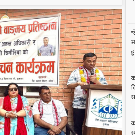
"
आ
हु
क
द
सम
का
स