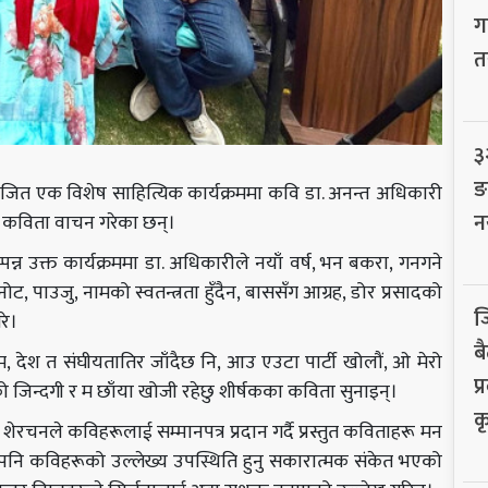
ग
त
३
ङ
जित एक विशेष साहित्यिक कार्यक्रममा कवि डा. अनन्त अधिकारी
न
 कविता वाचन गरेका छन्।
न्न उक्त कार्यक्रममा डा. अधिकारीले नयाँ वर्ष, भन बकरा, गनगने
नोट, पाउजु, नामको स्वतन्त्रता हुँदैन, बाससँग आग्रह, डोर प्रसादको
ज
रे।
बै
, देश त संघीयतातिर जाँदैछ नि, आउ एउटा पार्टी खोलौं, ओ मेरो
प
ो जिन्दगी र म छाँया खोजी रहेछु शीर्षकका कविता सुनाइन्।
क
ेरचनले कविहरूलाई सम्मानपत्र प्रदान गर्दै प्रस्तुत कविताहरू मन
पनि कविहरूको उल्लेख्य उपस्थिति हुनु सकारात्मक संकेत भएको