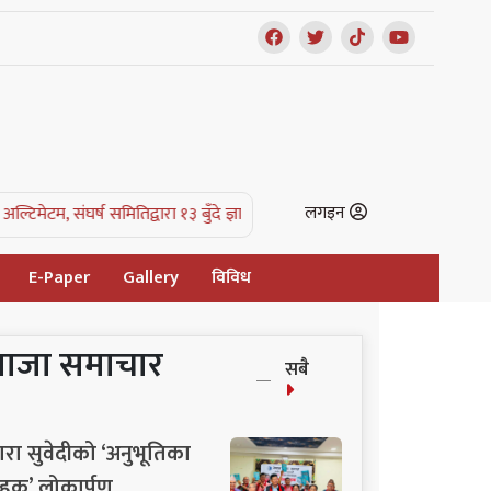
लगइन
३ बुँदे ज्ञापनपत्र |
काभ्रे क्याम्पसविरुद्ध स्थानीयको संघर्ष समिति गठन, ज्ञापनपत्र
E-Paper
Gallery
विविध
ताजा समाचार
सबै
ारा सुवेदीको ‘अनुभूतिका
हक’ लोकार्पण