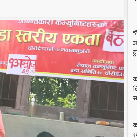
"
आ
हु
क
द
सम
का
स