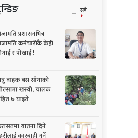
्रेन्डिङ
सबै
िजामति प्रशासनभित्र
िजामति कर्मचारीकै केही
ोगाई र पोखाई !
ात्रु वाहक बस साँगाको
ोल्सामा खस्यो, चालक
हित ७ घाइते
िरासतमा यातना दिने
्रहरीलाई कारबाही गर्ने