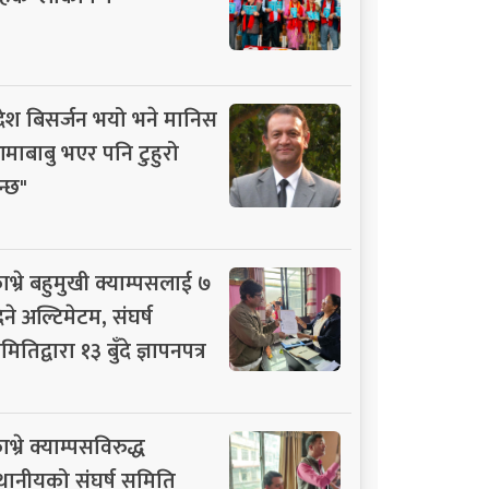
देश बिसर्जन भयो भने मानिस
माबाबु भएर पनि टुहुरो
न्छ"
ाभ्रे बहुमुखी क्याम्पसलाई ७
िने अल्टिमेटम, संघर्ष
ितिद्वारा १३ बुँदे ज्ञापनपत्र
भ्रे क्याम्पसविरुद्ध
्थानीयको संघर्ष समिति