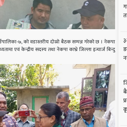
ग
त
३
गाउँपालिका-७, को वडास्तरीय दोस्रो बैठक सम्पन्न गरेको छ । नेकपा
ङ
ामा एवं केन्द्रीय सदस्य तथा नेकपा काभ्रे जिल्ला इन्चार्ज बिन्दु
।
न
ज
बै
प
क