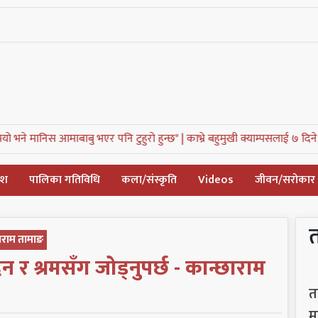
नि टुहुरो हुन्छ" |
काभ्रे बहुमुखी क्याम्पसलाई ७ दिने अल्टिमेटम, संघर्ष समितिद्वारा १
देश
पालिका गतिविधि
कला/संस्कृति
Videos
जीवन/सरोकार
्छाराम तामाङ
न र श्रमसँग जोड्नुपर्छ - कान्छाराम
त
म