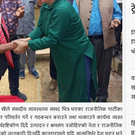
ट
न
न
भ
य
ख
स
राम सीले संसदीय व्यवस्थामा संसद भित्र भएका राजनीतिक पार्टीका
ार परिवर्तन गर्ने र गठबन्धन बनाउने तथा भत्काउने कार्यमा व्यस्त
ह
थदृष्टिकोण दिदै उत्पादन र श्रमसंग नजोडिएको नेता र राजनीतिक
प
रहेकाे जानकारी दिनुहुँदै कान्छारामले यदि आत्मनिर्भर देश भएन भने