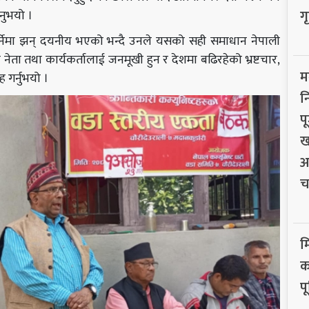
ग
नुभयो ।
नुपर्नेमा झन् दयनीय भएको भन्दै उनले यसको सही समाधान नेपाली
नेता तथा कार्यकर्तालाई जनमूखी हुन र देशमा बढिरहेको भ्रष्टचार,
म
 गर्नुभयो ।
न
प
ख
अ
च
म
क
प