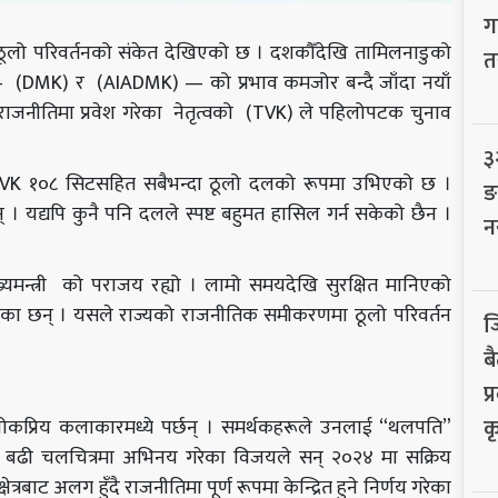
ग
लो परिवर्तनको संकेत देखिएको छ । दशकौँदेखि तामिलनाडुको
त
ल — (DMK) र (AIADMK) — को प्रभाव कमजोर बन्दै जाँदा नयाँ
राजनीतिमा प्रवेश गरेका नेतृत्वको (TVK) ले पहिलोपटक चुनाव
३
 TVK १०८ सिटसहित सबैभन्दा ठूलो दलको रूपमा उभिएको छ ।
ङ
्यपि कुनै पनि दलले स्पष्ट बहुमत हासिल गर्न सकेको छैन ।
न
ख्यमन्त्री को पराजय रह्यो । लामो समयदेखि सुरक्षित मानिएको
हराएका छन् । यसले राज्यको राजनीतिक समीकरणमा ठूलो परिवर्तन
ज
बै
प
क
लोकप्रिय कलाकारमध्ये पर्छन् । समर्थकहरूले उनलाई “थलपति”
भन्दा बढी चलचित्रमा अभिनय गरेका विजयले सन् २०२४ मा सक्रिय
्रबाट अलग हुँदै राजनीतिमा पूर्ण रूपमा केन्द्रित हुने निर्णय गरेका