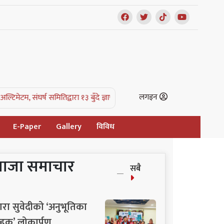
लगइन
तिद्वारा १३ बुँदे ज्ञापनपत्र |
काभ्रे क्याम्पसविरुद्ध स्थानीयको संघर्ष समिति गठन, ज
E-Paper
Gallery
विविध
ताजा समाचार
सबै
ारा सुवेदीको ‘अनुभूतिका
हक’ लोकार्पण