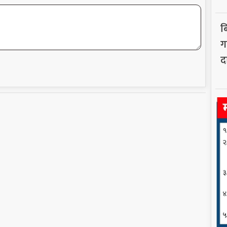
ब
गर
द