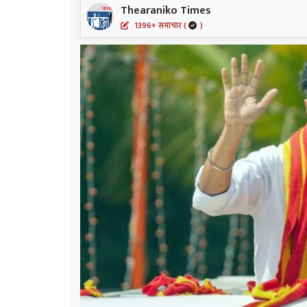
Thearaniko Times
1396+ समाचार (
)