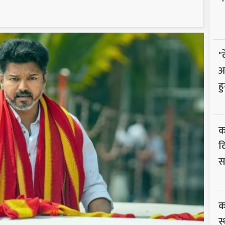
"
आ
हु
क
द
सम
का
स