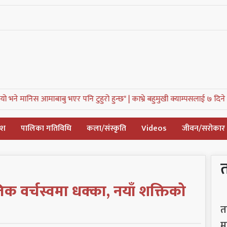
बु भएर पनि टुहुरो हुन्छ" |
काभ्रे बहुमुखी क्याम्पसलाई ७ दिने अल्टिमेटम, संघर्ष समि
देश
पालिका गतिविधि
कला/संस्कृति
Videos
जीवन/सरोकार
िक वर्चस्वमा धक्का, नयाँ शक्तिको
त
म